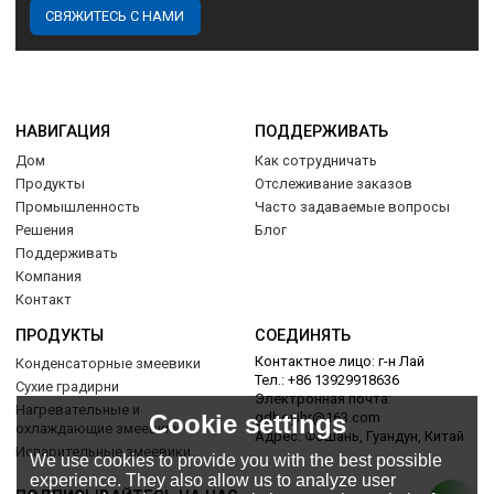
СВЯЖИТЕСЬ С НАМИ
НАВИГАЦИЯ
ПОДДЕРЖИВАТЬ
Дом
Как сотрудничать
Продукты
Отслеживание заказов
Промышленность
Часто задаваемые вопросы
Решения
Блог
Поддерживать
Компания
Контакт
ПРОДУКТЫ
СОЕДИНЯТЬ
Контактное лицо: г-н Лай
Конденсаторные змеевики
Тел.: +86 13929918636
Сухие градирни
Электронная почта:
Нагревательные и
Cookie settings
gdboyihr@163.com
охлаждающие змеевики
Адрес: Фошань, Гуандун, Китай
Испарительные змеевики
We use cookies to provide you with the best possible
experience. They also allow us to analyze user