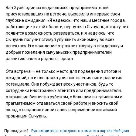
Ван Хуэй, один из выдающихся предпринимателей,
присутствовавших на встрече, выразил в интервью свои
глубокие ожидания: «Я надеюсь, что наши местные города,
работающие в этой области, вернутся в Сычуань, когда у них
появится возможность развиваться, и я надеюсь, что
Сычуань получит стимул улучшить экономику во всех
аспектах». Его заявление отражает твердую поддержку и
добрые пожелания сычуаньских предпринимателей
развитию своего родного города.
Эта встреча — не только место для подведения итогов и
ожиданий, но и площадка для накопления сил и развития
потенциала. Она побуждает всех участников, будь то
сотрудники иностранных агентств или предприниматели,
открывшие бизнес за рубежом, с большим энтузиазмом и
прагматизмом отдаваться своей работе и вносить свой
вклад в создание новой главы современной китайской
провинции Сычуань.
Предыдущий
Руководители городского комитета партии Нэйцзян провинции Сычуань посетили компанию Boyi Air Conditioning, чтобы разработать новый план развития.