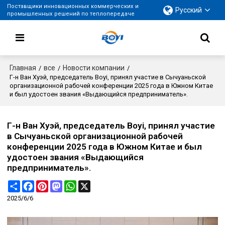
Поставщики инновационных коммерческих и
Русский
промышленных решений по теплопередаче
Главная
все
Новости компании
/
/
/
Г-н Ван Хуэй, председатель Boyi, принял участие в Сычуаньской
организационной рабочей конференции 2025 года в Южном Китае
и был удостоен звания «Выдающийся предприниматель».
Г-н Ван Хуэй, председатель Boyi, принял участие
в Сычуаньской организационной рабочей
конференции 2025 года в Южном Китае и был
удостоен звания «Выдающийся
предприниматель».
Share
Facebook
Pinterest
Mastodon
WhatsApp
X
2025/6/6