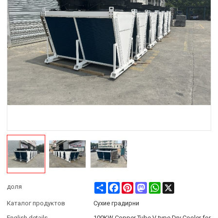
Share
Facebook
Pinterest
Mastodon
WhatsApp
X
доля
Каталог продуктов
Сухие градирни
English details
100KW Copper Tube V-type Dry Cooler for