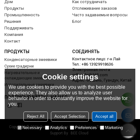
Дом
Как сотрудничать
Продукты
Отслеживание заказов
Промышленность
Часто задаваемые вопросы
Решения
Блог
Поддерживать
Компания
Контакт
ПРОДУКТЫ
СОЕДИНЯТЬ
Контактное лицо: г-н Лай
Конденсаторные змеевики
Тел.: +86 13929918636
Сухие градирни
Электронная почта:
Нагревательные и
Cookie settings
gdboyihr@163.com
охлаждающие змеевики
Адрес: Фошань, Гуандун, Китай
Испарительные змеевики
We use cookies to provide you with the best possible
experience. They also allow us to analyze user
ПОДПИСЫВАЙТЕСЬ НА НАС
behavior in order to constantly improve the website for
you.
Reject All
Accept Selection
Accept all
Copyright © 2026
Guangdong Boyi Heat Exchange Technology Co., Ltd.
Necessary
Analytics
Preferences
Marketing
Support By
BEE Cloud